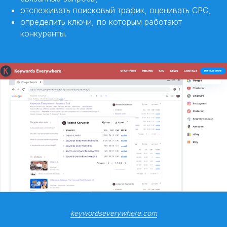
отслеживать поисковый трафик, оценивать CPC,
определить ключи, по которым работают
конкуренты.
keywordseverywhere.com