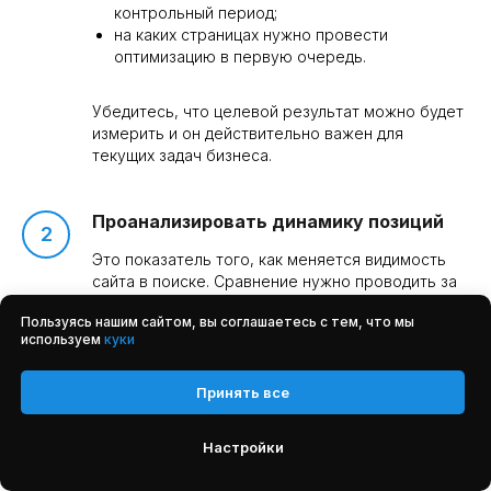
контрольный период;
на каких страницах нужно провести
оптимизацию в первую очередь.
Убедитесь, что целевой результат можно будет
измерить и он действительно важен для
текущих задач бизнеса.
Проанализировать динамику позиций
Это показатель того, как меняется видимость
сайта в поиске. Сравнение нужно проводить за
периоды с разной протяженностью.
Пользуясь нашим сайтом, вы соглашаетесь с тем, что мы
используем
куки
На что обратить внимание:
по каким именно ключевым запросам позиции
повысились, а по каким упали;
Принять все
с чем может быть связано позитивное
изменение: какие действия в SEO
Настройки
предпринимались перед контрольным
периодом;