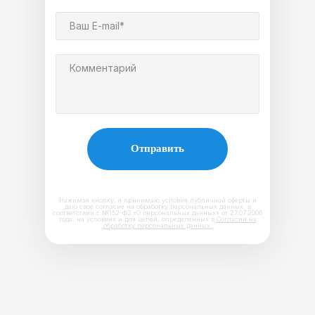
Ваш E-mail*
Комментарий
Отправить
Нажимая кнопку, я принимаю условия публичной оферты и
даю свое согласие на обработку персональных данных, в
соответствии с №152-ФЗ «О персональных данных» от 27.07.2006
года, на условиях и для целей, определенных в
Согласии на
обработку персональных данных.