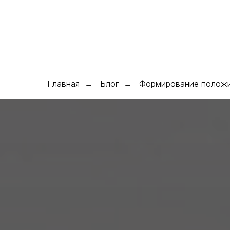
О нас
Услуги ▾
Кейсы
Блог
Команда
Конта
Главная
Блог
Формирование положи
→
→