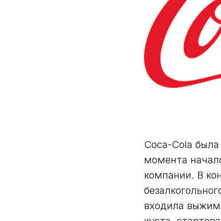
Coca-Cola была 
момента начал
компании. В кон
безалкогольного
входила выжимк
куста, стартов