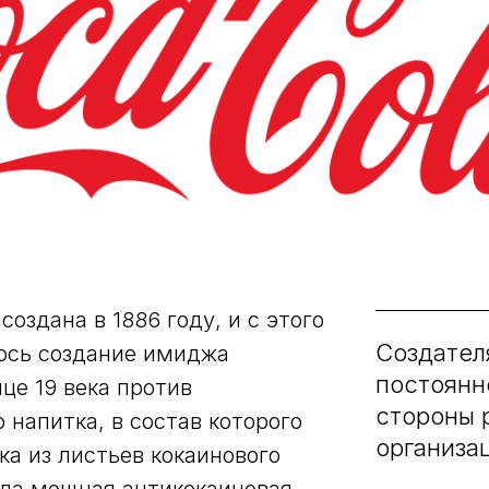
создана в 1886 году, и с этого
Создател
ось создание имиджа
постоянн
це 19 века против
стороны 
 напитка, в состав которого
организа
а из листьев кокаинового
ала мощная антикокаиновая