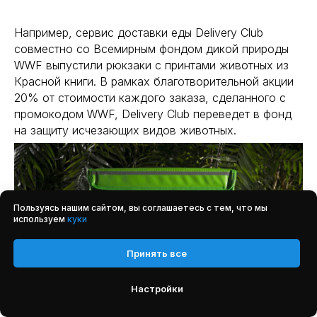
Например, сервис доставки еды Delivery Club
совместно со Всемирным фондом дикой природы
WWF выпустили рюкзаки с принтами животных из
Красной книги. В рамках благотворительной акции
20% от стоимости каждого заказа, сделанного с
промокодом WWF, Delivery Club переведет в фонд
на защиту исчезающих видов животных.
Пользуясь нашим сайтом, вы соглашаетесь с тем, что мы
используем
куки
Принять все
Настройки