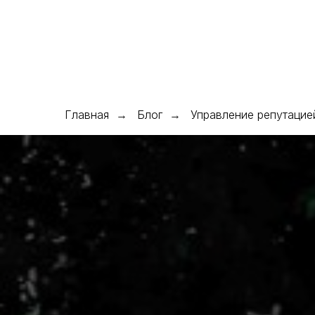
О нас
Услуги ▾
Кейсы
Блог
Команда
Конта
Главная
Блог
Управление репутацие
→
→