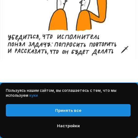
Пользуясь нашим сайтом, вы соглашаетесь с тем, что мы
используем
куки
Заключение
Принять все
Очевидно, что в ближайшие годы
Настройки
соцсети будут развиваться и обновлять