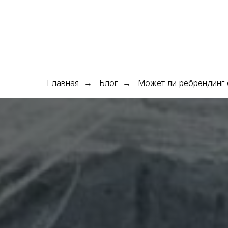
О нас
Услуги ▾
Кейсы
Блог
Команда
Конта
Главная
Блог
Может ли ребрендинг 
→
→