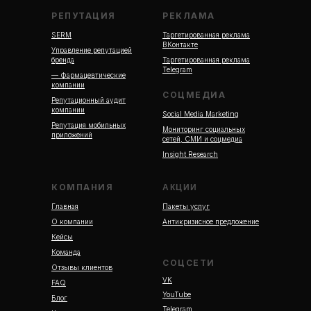
РЕПУТАЦИЯ
РЕКЛАМА
SERM
Таргетированная реклама
ВКонтакте
Управление репутацией
бренда
Таргетированная реклама
Telegram
— Фармацевтические
компании
СОЦМЕДИА
Репутационный аудит
компании
Social Media Marketing
Репутация мобильных
Мониторинг социальных
приложений
сетей, СМИ и соцмедиа
Insight Research
КОМПАНИЯ
АКЦИИ
Главная
Пакеты услуг
О компании
Антикризисное предложение
Кейсы
Команда
СОЦСЕТИ
Отзывы клиентов
VK
FAQ
YouTube
Блог
Telegram