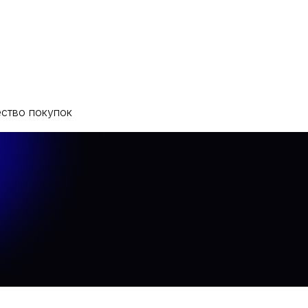
кты
ество покупок