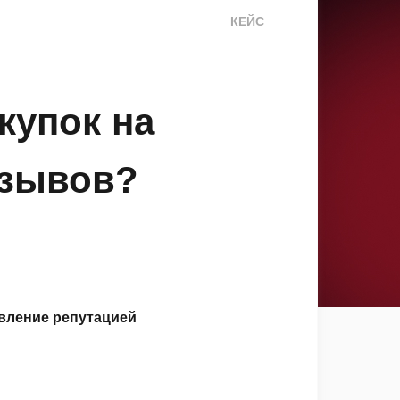
КЕЙС
купок на
тзывов?
вление репутацией