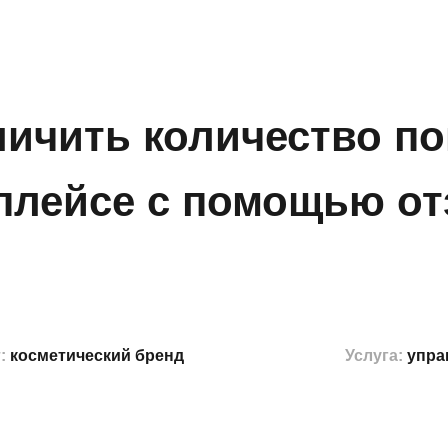
личить количество по
плейсе с помощью о
т:
косметический бренд
Услуга:
упра