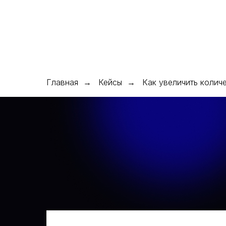
О нас
Услуги ▾
Кейсы
Блог
Команда
Конта
Главная
Кейсы
Как увеличить колич
→
→