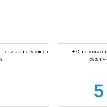
его числа покупок на
+70 положитель
да
различ
%
5