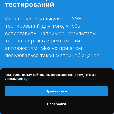
тестирований
Используйте калькулятор A/B-
тестирований для того, чтобы
сопоставить, например, результаты
тестов по разным рекламным
активностям. Можно при этом
пользоваться такой матрицей оценок:
Пользуясь нашим сайтом, вы соглашаетесь с тем, что мы
используем
куки
«да» говорит о том, что вы получили результат у
первого варианта лучше, чем у второго;
Принять все
«нет» — критерий, который говорит, результат
Настройки
первого варианта хуже, чем у второго варианта;