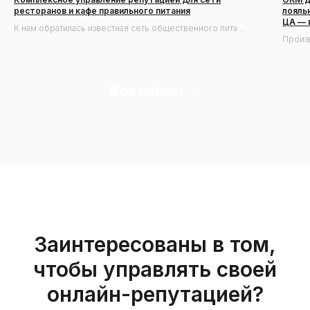
ресторанов и кафе правильного питания
лояль
ЦА — в
К нам обратилась известная сеть общественного пита ...
Произв
Все кейсы →
Заинтересованы в том,
чтобы управлять своей
онлайн-репутацией?