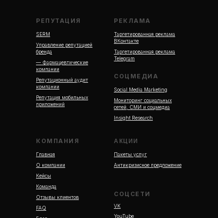
РЕПУТАЦИЯ
РЕКЛАМА
SERM
Таргетированная реклама
ВКонтакте
Управление репутацией
бренда
Таргетированная реклама
Telegram
— Фармацевтические
компании
СОЦМЕДИА
Репутационный аудит
компании
Social Media Marketing
Репутация мобильных
Мониторинг социальных
приложений
сетей, СМИ и соцмедиа
Insight Research
КОМПАНИЯ
АКЦИИ
Главная
Пакеты услуг
О компании
Антикризисное предложение
Кейсы
Команда
СОЦСЕТИ
Отзывы клиентов
VK
FAQ
YouTube