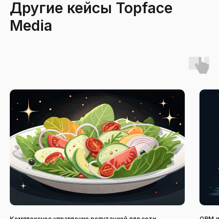
Другие кейсы Topface
Media
Комплексное управление репутацией для сети
ORM д