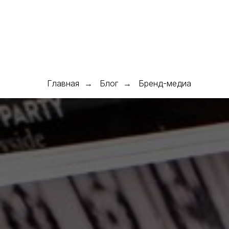
О нас
Услуги ▾
Кейсы
Блог
Команда
Конта
Главная
Блог
Бренд-медиа
→
→